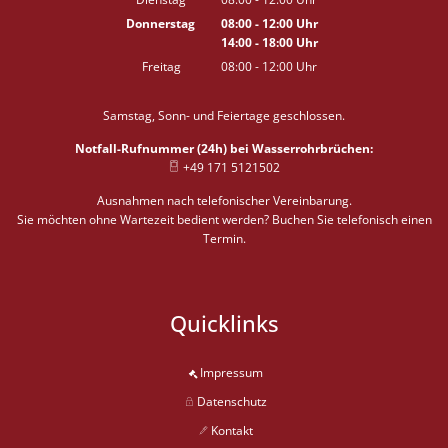
Von 08:00 bis 12:00 Uhr
Donnerstag
08:00
-
12:00
Uhr
14:00
-
18:00
Von 08:00 bis 12:00 Uhr
Uhr
Von 14:00 bis 18:00 Uhr
Freitag
08:00
-
12:00
Uhr
Von 08:00 bis 12:00 Uhr
Samstag, Sonn- und Feiertage geschlossen.
Notfall-Rufnummer (24h) bei Wasserrohrbrüchen:
+49 171 5121502
Ausnahmen nach telefonischer Vereinbarung.
Sie möchten ohne Wartezeit bedient werden? Buchen Sie telefonisch einen
Termin.
Quicklinks
Impressum
Datenschutz
Kontakt