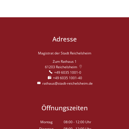
Adresse
Magistrat der Stadt Reichelsheim
Zum Rathaus 1
61203
Reichelsheim
+49 6035 1001-0
+49 6035 1001-40
rathaus@stadt-reichelsheim.de
Öffnungszeiten
Montag
08:00
-
12:00
Uhr
Von 08:00 bis 12:00 Uhr
Dienstag
08:00
-
12:00
Uhr