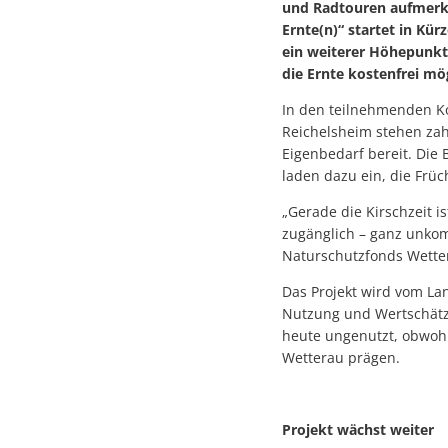
und Radtouren aufmerks
Ernte(n)“ startet in Kür
ein weiterer Höhepunkt
die Ernte kostenfrei mög
In den teilnehmenden Ko
Reichelsheim stehen zah
Eigenbedarf bereit. Die
laden dazu ein, die Frü
„Gerade die Kirschzeit i
zugänglich – ganz unkomp
Naturschutzfonds Wetter
Das Projekt wird vom Lan
Nutzung und Wertschätzu
heute ungenutzt, obwohl 
Wetterau prägen.
Projekt wächst weiter