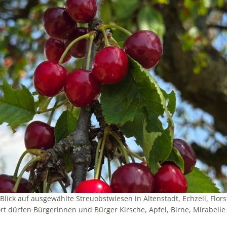
 Blick auf ausgewählte Streuobstwiesen in Altenstadt, Echzell, Flo
t dürfen Bürgerinnen und Bürger Kirsche, Apfel, Birne, Mirabell