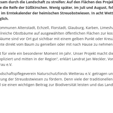
am durch die Landschaft zu streifen: Auf den Flächen des Proje
ze die Reife der Süßkirschen. Wenig später, im Juli und August, fo
 im Erntekalender der heimischen Streuobstwiesen. In acht We
lich.
mmunen Altenstadt, Echzell, Florstadt, Glauburg, Karben, Limes
lreiche Obstbäume auf ausgewählten öffentlichen Flächen zur kos
 Bäume sind vor Ort gut sichtbar mit einem gelben Punkt oder Kre
chte direkt vom Baum zu genießen oder mit nach Hause zu nehmen
st für viele ein besonderer Moment im Jahr. Unser Projekt macht di
liziert und mitten in der Region“, erklärt Landrat Jan Weckler, Vo
au e.V.
dschaftspflegeverein Naturschutzfonds Wetterau e.V. getragen und 
ng der Streuobstwiesen zu fördern. Denn viele der traditionelle
sie einen wichtigen Beitrag zur Biodiversität leisten und das Land