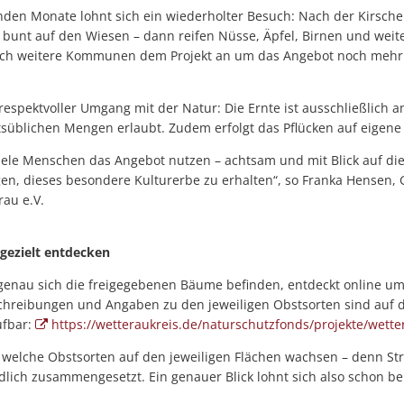
nden Monate lohnt sich ein wiederholter Besuch: Nach der Kirsche
unt auf den Wiesen – dann reifen Nüsse, Äpfel, Birnen und weit
sich weitere Kommunen dem Projekt an um das Angebot noch meh
 respektvoller Umgang mit der Natur: Die Ernte ist ausschließlich
üblichen Mengen erlaubt. Zudem erfolgt das Pflücken auf eigene
iele Menschen das Angebot nutzen – achtsam und mit Blick auf die
n, dieses besondere Kulturerbe zu erhalten“, so Franka Hensen, 
au e.V.
gezielt entdecken
genau sich die freigegebenen Bäume befinden, entdeckt online um
hreibungen und Angaben zu den jeweiligen Obstsorten sind auf de
ufbar:
https://wetteraukreis.de/naturschutzfonds/projekte/wette
h, welche Obstsorten auf den jeweiligen Flächen wachsen – denn S
edlich zusammengesetzt. Ein genauer Blick lohnt sich also schon b