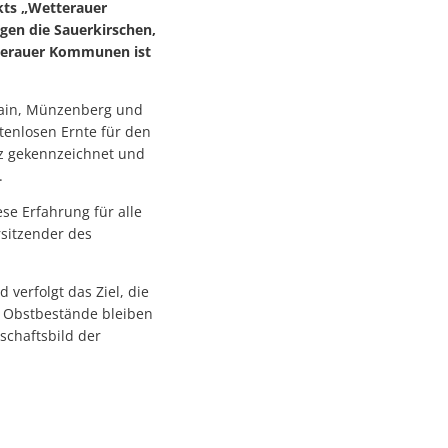
kts „Wetterauer
lgen die Sauerkirschen,
tterauer Kommunen ist
hain, Münzenberg und
tenlosen Ernte für den
uz gekennzeichnet und
.
ese Erfahrung für alle
rsitzender des
verfolgt das Ziel, die
n Obstbestände bleiben
schaftsbild der