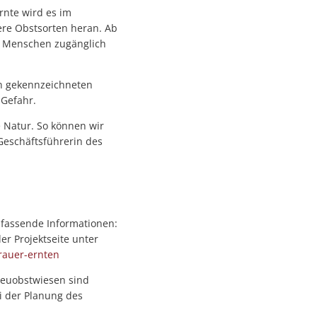
rnte wird es im
ere Obstsorten heran. Ab
r Menschen zugänglich
 an gekennzeichneten
 Gefahr.
 Natur. So können wir
Geschäftsführerin des
fassende Informationen:
r Projektseite unter
rauer-ernten
treuobstwiesen sind
ei der Planung des