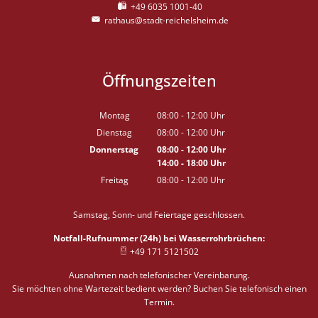
+49 6035 1001-40
rathaus@stadt-reichelsheim.de
Öffnungszeiten
Montag
08:00
-
12:00
Uhr
Von 08:00 bis 12:00 Uhr
Dienstag
08:00
-
12:00
Uhr
Von 08:00 bis 12:00 Uhr
Donnerstag
08:00
-
12:00
Uhr
14:00
-
18:00
Von 08:00 bis 12:00 Uhr
Uhr
Von 14:00 bis 18:00 Uhr
Freitag
08:00
-
12:00
Uhr
Von 08:00 bis 12:00 Uhr
Samstag, Sonn- und Feiertage geschlossen.
Notfall-Rufnummer (24h) bei Wasserrohrbrüchen:
+49 171 5121502
Ausnahmen nach telefonischer Vereinbarung.
Sie möchten ohne Wartezeit bedient werden? Buchen Sie telefonisch einen
Termin.