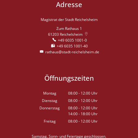
Adresse
Magistrat der Stadt Reichelsheim
Zum Rathaus 1
61203
Reichelsheim
+49 6035 1001-0
+49 6035 1001-40
rathaus@stadt-reichelsheim.de
Öffnungszeiten
Montag
08:00
-
12:00
Uhr
Von 08:00 bis 12:00 Uhr
Dienstag
08:00
-
12:00
Uhr
Von 08:00 bis 12:00 Uhr
Donnerstag
08:00
-
12:00
Uhr
14:00
-
18:00
Von 08:00 bis 12:00 Uhr
Uhr
Von 14:00 bis 18:00 Uhr
Freitag
08:00
-
12:00
Uhr
Von 08:00 bis 12:00 Uhr
Samstag, Sonn- und Feiertage geschlossen.