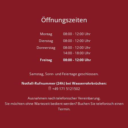
Öffnungszeiten
Montag
08:00
-
12:00
Uhr
Von 08:00 bis 12:00 Uhr
Dienstag
08:00
-
12:00
Uhr
Von 08:00 bis 12:00 Uhr
Donnerstag
08:00
-
12:00
Uhr
14:00
-
18:00
Von 08:00 bis 12:00 Uhr
Uhr
Von 14:00 bis 18:00 Uhr
Freitag
08:00
-
12:00
Uhr
Von 08:00 bis 12:00 Uhr
Samstag, Sonn- und Feiertage geschlossen.
Notfall-Rufnummer (24h) bei Wasserrohrbrüchen:
+49 171 5121502
Ausnahmen nach telefonischer Vereinbarung.
Sie möchten ohne Wartezeit bedient werden? Buchen Sie telefonisch einen
Termin.