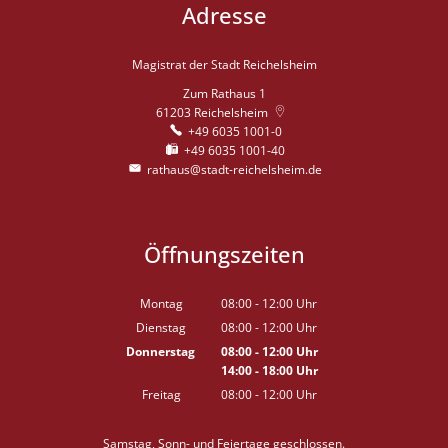
Adresse
Magistrat der Stadt Reichelsheim
Zum Rathaus 1
61203
Reichelsheim
+49 6035 1001-0
+49 6035 1001-40
rathaus@stadt-reichelsheim.de
Öffnungszeiten
Montag
08:00
-
12:00
Uhr
Von 08:00 bis 12:00 Uhr
Dienstag
08:00
-
12:00
Uhr
Von 08:00 bis 12:00 Uhr
Donnerstag
08:00
-
12:00
Uhr
14:00
-
18:00
Von 08:00 bis 12:00 Uhr
Uhr
Von 14:00 bis 18:00 Uhr
Freitag
08:00
-
12:00
Uhr
Von 08:00 bis 12:00 Uhr
Samstag, Sonn- und Feiertage geschlossen.