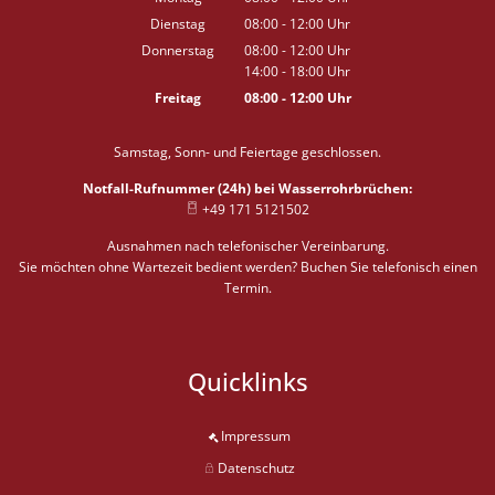
Von 08:00 bis 12:00 Uhr
Dienstag
08:00
-
12:00
Uhr
Von 08:00 bis 12:00 Uhr
Donnerstag
08:00
-
12:00
Uhr
14:00
-
18:00
Von 08:00 bis 12:00 Uhr
Uhr
Von 14:00 bis 18:00 Uhr
Freitag
08:00
-
12:00
Uhr
Von 08:00 bis 12:00 Uhr
Samstag, Sonn- und Feiertage geschlossen.
Notfall-Rufnummer (24h) bei Wasserrohrbrüchen:
+49 171 5121502
Ausnahmen nach telefonischer Vereinbarung.
Sie möchten ohne Wartezeit bedient werden? Buchen Sie telefonisch einen
Termin.
Quicklinks
Impressum
Datenschutz