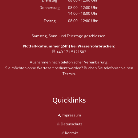
Dienstag
08:00
-
12:00
Uhr
Von 08:00 bis 12:00 Uhr
Donnerstag
08:00
-
12:00
Uhr
14:00
-
18:00
Von 08:00 bis 12:00 Uhr
Uhr
Von 14:00 bis 18:00 Uhr
Freitag
08:00
-
12:00
Uhr
Von 08:00 bis 12:00 Uhr
Samstag, Sonn- und Feiertage geschlossen.
Notfall-Rufnummer (24h) bei Wasserrohrbrüchen:
+49 171 5121502
Ausnahmen nach telefonischer Vereinbarung.
Sie möchten ohne Wartezeit bedient werden? Buchen Sie telefonisch einen
Termin.
Quicklinks
Impressum
Datenschutz
Kontakt