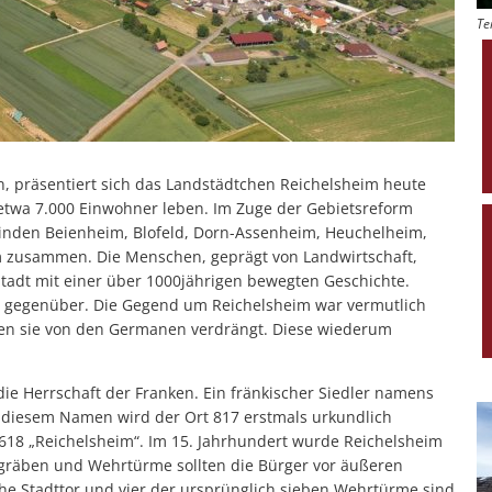
Te
, präsentiert sich das Landstädtchen Reichelsheim heute
twa 7.000 Einwohner leben. Im Zuge der Gebietsreform
einden Beienheim, Blofeld, Dorn-Assenheim, Heuchelheim,
 zusammen. Die Menschen, geprägt von Landwirtschaft,
tadt mit einer über 1000jährigen bewegten Geschichte.
sen gegenüber. Die Gegend um Reichelsheim war vermutlich
rden sie von den Germanen verdrängt. Diese wiederum
 die Herrschaft der Franken. Ein fränkischer Siedler namens
er diesem Namen wird der Ort 817 erstmals urkundlich
618 „Reichelsheim“. Im 15. Jahrhundert wurde Reichelsheim
gräben und Wehrtürme sollten die Bürger vor äußeren
che Stadttor und vier der ursprünglich sieben Wehrtürme sind