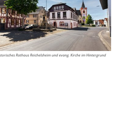
storisches Rathaus Reichelsheim und evang. Kirche im Hintergrund