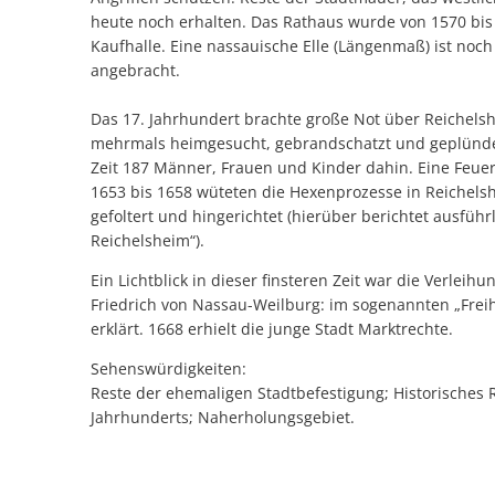
heute noch erhalten. Das Rathaus wurde von 1570 bis 1
Kaufhalle. Eine nassauische Elle (Längenmaß) ist no
angebracht.
Das 17. Jahrhundert brachte große Not über Reichelsh
mehrmals heimgesucht, gebrandschatzt und geplündert.
Zeit 187 Männer, Frauen und Kinder dahin. Eine Feue
1653 bis 1658 wüteten die Hexenprozesse in Reichels
gefoltert und hingerichtet (hierüber berichtet ausfü
Reichelsheim“).
Ein Lichtblick in dieser finsteren Zeit war die Verlei
Friedrich von Nassau-Weilburg: im sogenannten „Freih
erklärt. 1668 erhielt die junge Stadt Marktrechte.
Sehenswürdigkeiten:
Reste der ehemaligen Stadtbefestigung; Historisches R
Jahrhunderts; Naherholungsgebiet.