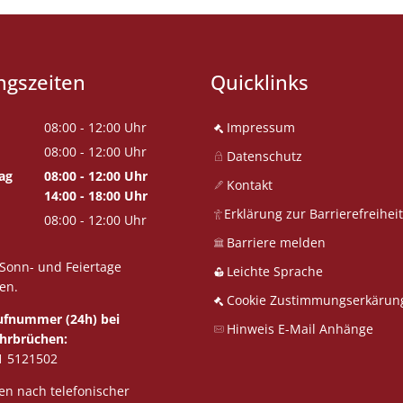
ngszeiten
Quicklinks
08:00
-
12:00
Uhr
Impressum
Von 08:00 bis 12:00 Uhr
08:00
-
12:00
Uhr
Datenschutz
Von 08:00 bis 12:00 Uhr
ag
08:00
-
12:00
Uhr
Kontakt
Von 08:00 bis 12:00 Uhr
14:00
-
18:00
Uhr
Erklärung zur Barrierefreiheit
Von 14:00 bis 18:00 Uhr
08:00
-
12:00
Uhr
Von 08:00 bis 12:00 Uhr
Barriere melden
Sonn- und Feiertage
Leichte Sprache
en.
Cookie Zustimmungserkärun
Rufnummer (24h) bei
Hinweis E-Mail Anhänge
hrbrüchen:
1 5121502
n nach telefonischer