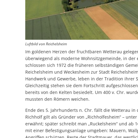
Luftbild von Reichelsheim
Im goldenen Herzen der fruchtbaren Wetterau gelegen
überwiegend als moderne Wohnsitzgemeinde, in der e
schlossen sich 1972 die früheren selbständigen Gem
Reichelsheim und Weckesheim zur Stadt Reichelsheim
Handwerk und Gewerbe, leben in der Tradition ihrer S
Gleichzeitig stehen sie dem Fortschritt aufgeschlos
bereits von den Kelten besiedelt. Um 400 v. Chr. wu
mussten den Römern weichen.
Ende des 5. Jahrhunderts n. Chr. fällt die Wetterau in
Richholf gilt als Gründer von „Richholfesheim“ – unt
erwähnt; später schreibt man „Ruckelsheim“ und ab 1
mit einer Befestigungsanlage umgeben: Mauern, Wall
Angriffen schützen. Reste der Stadtmauer, das westli