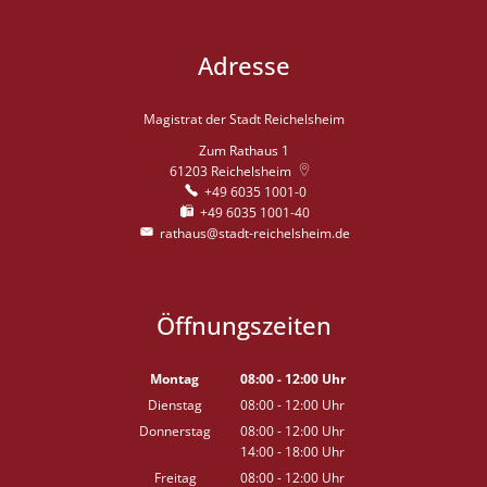
Adresse
Magistrat der Stadt Reichelsheim
Zum Rathaus 1
61203
Reichelsheim
+49 6035 1001-0
+49 6035 1001-40
rathaus@stadt-reichelsheim.de
Öffnungszeiten
Montag
08:00
-
12:00
Uhr
Von 08:00 bis 12:00 Uhr
Dienstag
08:00
-
12:00
Uhr
Von 08:00 bis 12:00 Uhr
Donnerstag
08:00
-
12:00
Uhr
14:00
-
18:00
Von 08:00 bis 12:00 Uhr
Uhr
Von 14:00 bis 18:00 Uhr
Freitag
08:00
-
12:00
Uhr