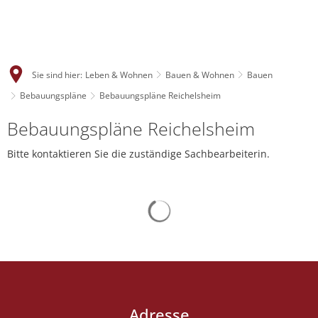
Sie sind hier:
Leben & Wohnen
Bauen & Wohnen
Bauen
Bebauungspläne
Bebauungspläne Reichelsheim
Bebauungspläne
Bebauungspläne Reichelsheim
Reichelsheim
Bitte kontaktieren Sie die zuständige Sachbearbeiterin.
Suchergebnisse werden gelad
Adresse