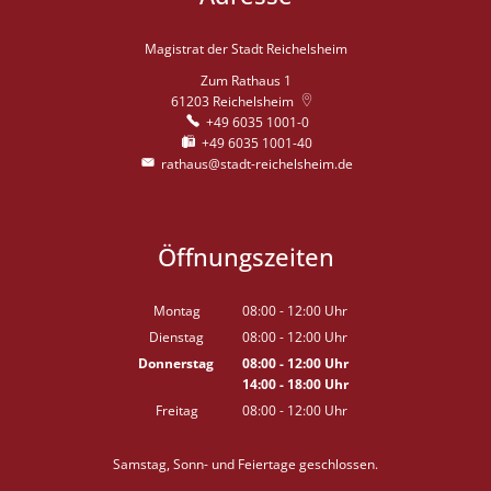
Magistrat der Stadt Reichelsheim
Zum Rathaus 1
61203
Reichelsheim
+49 6035 1001-0
+49 6035 1001-40
rathaus@stadt-reichelsheim.de
Öffnungszeiten
Montag
08:00
-
12:00
Uhr
Von 08:00 bis 12:00 Uhr
Dienstag
08:00
-
12:00
Uhr
Von 08:00 bis 12:00 Uhr
Donnerstag
08:00
-
12:00
Uhr
14:00
-
18:00
Von 08:00 bis 12:00 Uhr
Uhr
Von 14:00 bis 18:00 Uhr
Freitag
08:00
-
12:00
Uhr
Von 08:00 bis 12:00 Uhr
Samstag, Sonn- und Feiertage geschlossen.