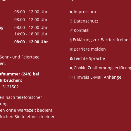
08:00
-
12:00
Uhr
Impressum
Von 08:00 bis 12:00 Uhr
08:00
-
12:00
Uhr
Datenschutz
Von 08:00 bis 12:00 Uhr
ag
08:00
-
12:00
Uhr
Kontakt
Von 08:00 bis 12:00 Uhr
14:00
-
18:00
Uhr
Erklärung zur Barrierefreiheit
Von 14:00 bis 18:00 Uhr
08:00
-
12:00
Uhr
Von 08:00 bis 12:00 Uhr
Barriere melden
Sonn- und Feiertage
Leichte Sprache
en.
Cookie Zustimmungserkärun
Rufnummer (24h) bei
Hinweis E-Mail Anhänge
hrbrüchen:
1 5121502
n nach telefonischer
rung.
en ohne Wartezeit bedient
uchen Sie telefonisch einen