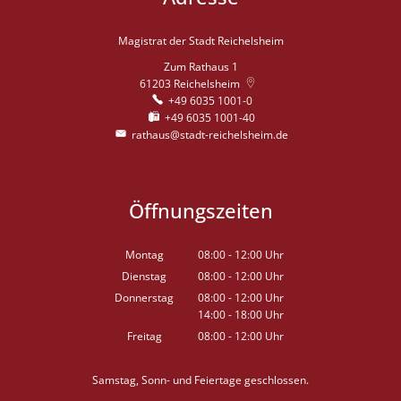
Magistrat der Stadt Reichelsheim
Zum Rathaus 1
61203
Reichelsheim
+49 6035 1001-0
+49 6035 1001-40
rathaus@stadt-reichelsheim.de
Öffnungszeiten
Montag
08:00
-
12:00
Uhr
Von 08:00 bis 12:00 Uhr
Dienstag
08:00
-
12:00
Uhr
Von 08:00 bis 12:00 Uhr
Donnerstag
08:00
-
12:00
Uhr
14:00
-
18:00
Von 08:00 bis 12:00 Uhr
Uhr
Von 14:00 bis 18:00 Uhr
Freitag
08:00
-
12:00
Uhr
Von 08:00 bis 12:00 Uhr
Samstag, Sonn- und Feiertage geschlossen.