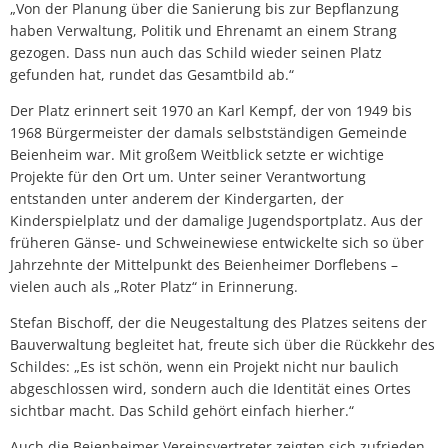
„Von der Planung über die Sanierung bis zur Bepflanzung
haben Verwaltung, Politik und Ehrenamt an einem Strang
gezogen. Dass nun auch das Schild wieder seinen Platz
gefunden hat, rundet das Gesamtbild ab.“
Der Platz erinnert seit 1970 an Karl Kempf, der von 1949 bis
1968 Bürgermeister der damals selbstständigen Gemeinde
Beienheim war. Mit großem Weitblick setzte er wichtige
Projekte für den Ort um. Unter seiner Verantwortung
entstanden unter anderem der Kindergarten, der
Kinderspielplatz und der damalige Jugendsportplatz. Aus der
früheren Gänse- und Schweinewiese entwickelte sich so über
Jahrzehnte der Mittelpunkt des Beienheimer Dorflebens –
vielen auch als „Roter Platz“ in Erinnerung.
Stefan Bischoff, der die Neugestaltung des Platzes seitens der
Bauverwaltung begleitet hat, freute sich über die Rückkehr des
Schildes: „Es ist schön, wenn ein Projekt nicht nur baulich
abgeschlossen wird, sondern auch die Identität eines Ortes
sichtbar macht. Das Schild gehört einfach hierher.“
Auch die Beienheimer Vereinsvertreter zeigten sich zufrieden.