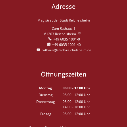
Adresse
Magistrat der Stadt Reichelsheim
Zum Rathaus 1
61203
Reichelsheim
+49 6035 1001-0
+49 6035 1001-40
rathaus@stadt-reichelsheim.de
Öffnungszeiten
Montag
08:00
-
12:00
Uhr
Von 08:00 bis 12:00 Uhr
Dienstag
08:00
-
12:00
Uhr
Von 08:00 bis 12:00 Uhr
Donnerstag
08:00
-
12:00
Uhr
14:00
-
18:00
Von 08:00 bis 12:00 Uhr
Uhr
Von 14:00 bis 18:00 Uhr
Freitag
08:00
-
12:00
Uhr
Von 08:00 bis 12:00 Uhr