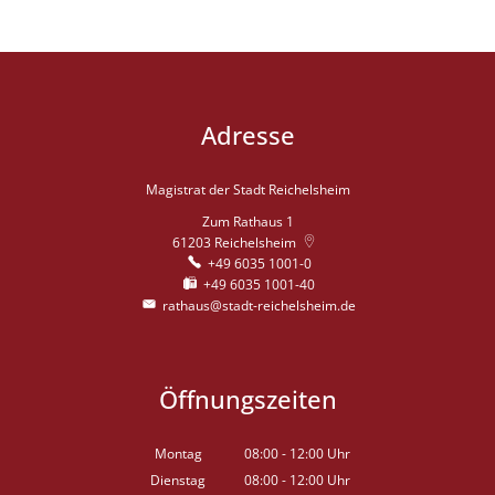
Adresse
Magistrat der Stadt Reichelsheim
Zum Rathaus 1
61203
Reichelsheim
+49 6035 1001-0
+49 6035 1001-40
rathaus@stadt-reichelsheim.de
Öffnungszeiten
Montag
08:00
-
12:00
Uhr
Von 08:00 bis 12:00 Uhr
Dienstag
08:00
-
12:00
Uhr