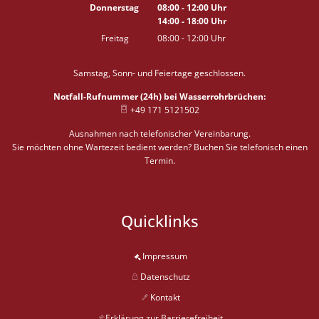
Von 08:00 bis 12:00 Uhr
Donnerstag
08:00
-
12:00
Uhr
14:00
-
18:00
Von 08:00 bis 12:00 Uhr
Uhr
Von 14:00 bis 18:00 Uhr
Freitag
08:00
-
12:00
Uhr
Von 08:00 bis 12:00 Uhr
Samstag, Sonn- und Feiertage geschlossen.
Notfall-Rufnummer (24h) bei Wasserrohrbrüchen:
+49 171 5121502
Ausnahmen nach telefonischer Vereinbarung.
Sie möchten ohne Wartezeit bedient werden? Buchen Sie telefonisch einen
Termin.
Quicklinks
Impressum
Datenschutz
Kontakt
Erklärung zur Barrierefreiheit