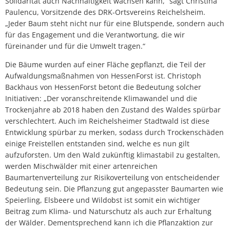
Solidarität auch Nachhaltigkeit wachsen kann,“ sagt Christina
Paulencu, Vorsitzende des DRK-Ortsvereins Reichelsheim.
„Jeder Baum steht nicht nur für eine Blutspende, sondern auch
für das Engagement und die Verantwortung, die wir
füreinander und für die Umwelt tragen.“
Die Bäume wurden auf einer Fläche gepflanzt, die Teil der
Aufwaldungsmaßnahmen von HessenForst ist. Christoph
Backhaus von HessenForst betont die Bedeutung solcher
Initiativen: „Der voranschreitende Klimawandel und die
Trockenjahre ab 2018 haben den Zustand des Waldes spürbar
verschlechtert. Auch im Reichelsheimer Stadtwald ist diese
Entwicklung spürbar zu merken, sodass durch Trockenschäden
einige Freistellen entstanden sind, welche es nun gilt
aufzuforsten. Um den Wald zukünftig klimastabil zu gestalten,
werden Mischwälder mit einer artenreichen
Baumartenverteilung zur Risikoverteilung von entscheidender
Bedeutung sein. Die Pflanzung gut angepasster Baumarten wie
Speierling, Elsbeere und Wildobst ist somit ein wichtiger
Beitrag zum Klima- und Naturschutz als auch zur Erhaltung
der Wälder. Dementsprechend kann ich die Pflanzaktion zur