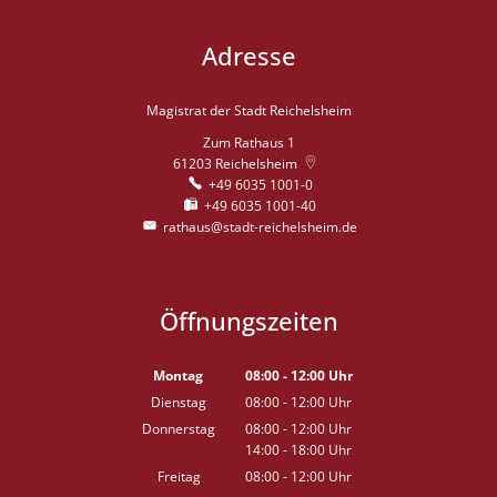
Adresse
Magistrat der Stadt Reichelsheim
Zum Rathaus 1
61203
Reichelsheim
+49 6035 1001-0
+49 6035 1001-40
rathaus@stadt-reichelsheim.de
Öffnungszeiten
Montag
08:00
-
12:00
Uhr
Von 08:00 bis 12:00 Uhr
Dienstag
08:00
-
12:00
Uhr
Von 08:00 bis 12:00 Uhr
Donnerstag
08:00
-
12:00
Uhr
14:00
-
18:00
Von 08:00 bis 12:00 Uhr
Uhr
Von 14:00 bis 18:00 Uhr
Freitag
08:00
-
12:00
Uhr