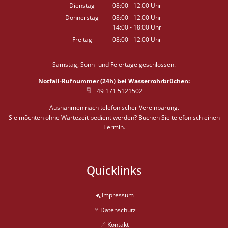
Von 08:00 bis 12:00 Uhr
Dienstag
08:00
-
12:00
Uhr
Von 08:00 bis 12:00 Uhr
Donnerstag
08:00
-
12:00
Uhr
14:00
-
18:00
Von 08:00 bis 12:00 Uhr
Uhr
Von 14:00 bis 18:00 Uhr
Freitag
08:00
-
12:00
Uhr
Von 08:00 bis 12:00 Uhr
Samstag, Sonn- und Feiertage geschlossen.
Notfall-Rufnummer (24h) bei Wasserrohrbrüchen:
+49 171 5121502
Ausnahmen nach telefonischer Vereinbarung.
Sie möchten ohne Wartezeit bedient werden? Buchen Sie telefonisch einen
Termin.
Quicklinks
Impressum
Datenschutz
Kontakt