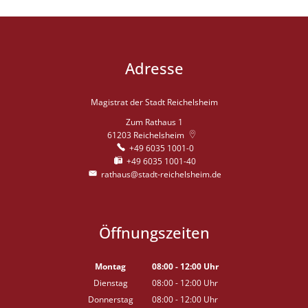
Adresse
Magistrat der Stadt Reichelsheim
Zum Rathaus 1
61203
Reichelsheim
+49 6035 1001-0
+49 6035 1001-40
rathaus@stadt-reichelsheim.de
Öffnungszeiten
Montag
08:00
-
12:00
Uhr
Von 08:00 bis 12:00 Uhr
Dienstag
08:00
-
12:00
Uhr
Von 08:00 bis 12:00 Uhr
Donnerstag
08:00
-
12:00
Uhr