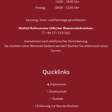
14:00
-
18:00
Von 08:00 bis 12:00 Uhr
Uhr
Von 14:00 bis 18:00 Uhr
Freitag
08:00
-
12:00
Uhr
Von 08:00 bis 12:00 Uhr
Samstag, Sonn- und Feiertage geschlossen.
Notfall-Rufnummer (24h) bei Wasserrohrbrüchen:
+49 171 5121502
Ausnahmen nach telefonischer Vereinbarung.
Sie möchten ohne Wartezeit bedient werden? Buchen Sie telefonisch einen
Termin.
Quicklinks
Impressum
Datenschutz
Kontakt
Erklärung zur Barrierefreiheit