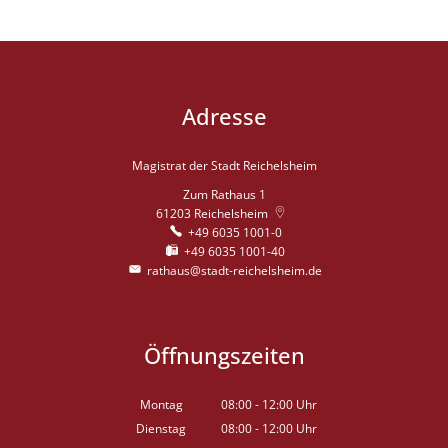
Adresse
Magistrat der Stadt Reichelsheim
Zum Rathaus 1
61203
Reichelsheim
+49 6035 1001-0
+49 6035 1001-40
rathaus@stadt-reichelsheim.de
Öffnungszeiten
Montag
08:00
-
12:00
Uhr
Von 08:00 bis 12:00 Uhr
Dienstag
08:00
-
12:00
Uhr
Von 08:00 bis 12:00 Uhr