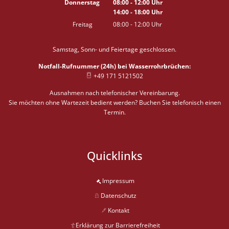
Donnerstag
08:00
-
12:00
Uhr
14:00
-
18:00
Von 08:00 bis 12:00 Uhr
Uhr
Von 14:00 bis 18:00 Uhr
Freitag
08:00
-
12:00
Uhr
Von 08:00 bis 12:00 Uhr
Samstag, Sonn- und Feiertage geschlossen.
Notfall-Rufnummer (24h) bei Wasserrohrbrüchen:
+49 171 5121502
Ausnahmen nach telefonischer Vereinbarung.
Sie möchten ohne Wartezeit bedient werden? Buchen Sie telefonisch einen
Termin.
Quicklinks
Impressum
Datenschutz
Kontakt
Erklärung zur Barrierefreiheit