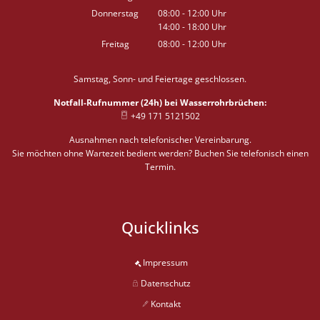
Von 08:00 bis 12:00 Uhr
Donnerstag
08:00
-
12:00
Uhr
14:00
-
18:00
Von 08:00 bis 12:00 Uhr
Uhr
Von 14:00 bis 18:00 Uhr
Freitag
08:00
-
12:00
Uhr
Von 08:00 bis 12:00 Uhr
Samstag, Sonn- und Feiertage geschlossen.
Notfall-Rufnummer (24h) bei Wasserrohrbrüchen:
+49 171 5121502
Ausnahmen nach telefonischer Vereinbarung.
Sie möchten ohne Wartezeit bedient werden? Buchen Sie telefonisch einen
Termin.
Quicklinks
Impressum
Datenschutz
Kontakt