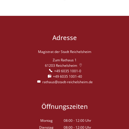
Adresse
Magistrat der Stadt Reichelsheim
Zum Rathaus 1
61203
Reichelsheim
+49 6035 1001-0
+49 6035 1001-40
rathaus@stadt-reichelsheim.de
Öffnungszeiten
Montag
08:00
-
12:00
Uhr
Von 08:00 bis 12:00 Uhr
Dienstag
08:00
-
12:00
Uhr