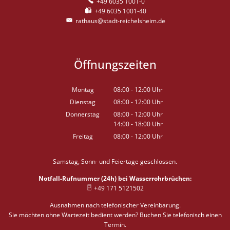
+49 6035 1001-0
+49 6035 1001-40
rathaus@stadt-reichelsheim.de
Öffnungszeiten
Montag
08:00
-
12:00
Uhr
Von 08:00 bis 12:00 Uhr
Dienstag
08:00
-
12:00
Uhr
Von 08:00 bis 12:00 Uhr
Donnerstag
08:00
-
12:00
Uhr
14:00
-
18:00
Von 08:00 bis 12:00 Uhr
Uhr
Von 14:00 bis 18:00 Uhr
Freitag
08:00
-
12:00
Uhr
Von 08:00 bis 12:00 Uhr
Samstag, Sonn- und Feiertage geschlossen.
Notfall-Rufnummer (24h) bei Wasserrohrbrüchen:
+49 171 5121502
Ausnahmen nach telefonischer Vereinbarung.
Sie möchten ohne Wartezeit bedient werden? Buchen Sie telefonisch einen
Termin.